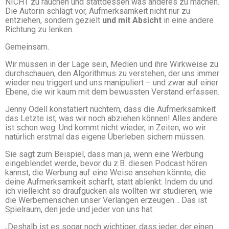
NICHT zu rauchen und stattdessen was anderes zu machen.
Die Autorin schlägt vor, Aufmerksamkeit nicht nur zu
entziehen, sondern gezielt
und mit Absicht
in eine andere
Richtung zu lenken.
Gemeinsam.
Wir müssen in der Lage sein, Medien und ihre Wirkweise zu
durchschauen, den Algorithmus zu verstehen, der uns immer
wieder neu triggert und uns manipuliert – und zwar auf einer
Ebene, die wir kaum mit dem bewussten Verstand erfassen.
Jenny Odell konstatiert nüchtern, dass die Aufmerksamkeit
das Letzte ist, was wir noch abziehen können! Alles andere
ist schon weg. Und kommt nicht wieder, in Zeiten, wo wir
natürlich erstmal das eigene Überleben sichern müssen.
Sie sagt zum Beispiel, dass man ja, wenn eine Werbung
eingeblendet werde, bevor du z.B. diesen Podcast hören
kannst, die Werbung auf eine Weise ansehen könnte, die
deine Aufmerksamkeit schärft, statt ablenkt: Indem du und
ich vielleicht so draufgucken als wollten wir studieren, wie
die Werbemenschen unser Verlangen erzeugen… Das ist
Spielraum, den jede und jeder von uns hat.
„Deshalb ist es sogar noch wichtiger, dass jeder, der einen