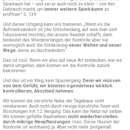
Spielraum hat – und sei er auch noch so klein – von ihm
Gebrauch macht, um
immer weitere Spielräume
zu
eröffnen.“ S. 139
Und dieser Umgang kann uns trainieren. „Wenn es die
Aufmerksamkeit ist (die Entscheidung, auf was man sich
fokussieren möchte), die unsere Realität schafft, dann
bedeutet das WIedererlangen der Kontrolle über sie
womöglich auch die Entdeckung
neuer Welten und neuer
Wege
, diese zu durchwandern.“
Das ist cool. Wenn wir also auf neue Art entdecken, wie wir
damit umgehen, dann können wir die Kontrolle zurück
bekommen.
Und das ist ein Weg, kein Spaziergang.
Denn wir müssen
von dem Gefühl, wir könnten irgendetwas wirklich
kontrollieren, Abschied nehmen
.
Wir können die zerstörte Natur der Tagebaue nicht
renaturieren. Auch nicht durch riesige künstliche Seen und
Böschungen mit 1:2 Neigung. Das kann die Natur nur selber.
Wir können gefällte Baumalleen
nicht wiederherstellen
durch mikrige Neupflanzungen
. Isso. Diese Illusion der
Kontrolle ist wohltuend, ja. Aber nicht mehr zeitgemäß.