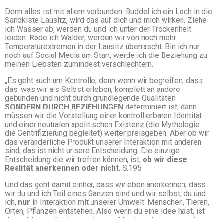
Denn alles ist mit allem verbunden. Buddel ich ein Loch in die
Sandkiste Lausitz, wird das auf dich und mich wirken. Ziehe
ich Wasser ab, werden du und ich unter der Trockenheit
leiden. Rode ich Wälder, werden wir von noch mehr
Temperaturextremen in der Lausitz überrascht. Bin ich nur
noch auf Social Media am Start, werde ich die Beziehung zu
meinen Liebsten zumindest verschlechtern.
„Es geht auch um Kontrolle, denn wenn wir begreifen, dass
das, was wir als Selbst erleben, komplett an andere
gebunden und nicht durch grundlegende Qualitäten
SONDERN DURCH BEZIEHUNGEN
determiniert ist, dann
müssen wir die Vorstellung einer kontrollierbaren Identität
und einer neutralen apolitischen Existenz (die Mythologie,
die Gentrifizierung begleitet) weiter preisgeben. Aber ob wir
das veränderliche Produkt unserer Interaktion mit anderen
sind, das ist nicht unsere Entscheidung. Die einzige
Entscheidung die wir treffen können, ist,
ob wir diese
Realität anerkennen oder nicht
. S.195
Und das geht damit einher, dass wir eben anerkennen, dass
wir du und ich Teil eines Ganzen sind und wir selbst, du und
ich,
nur
in Interaktion mit unserer Umwelt: Menschen, Tieren,
Orten, Pflanzen entstehen. Also wenn du eine Idee hast, ist