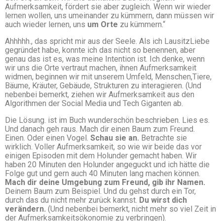
Aufmerksamkeit, fördert sie aber zugleich. Wenn wir wieder
lernen wollen, uns umeinander zu kümmern, dann müssen wir
auch wieder lernen, uns
um Orte
zu kümmern.“
Ahhhhh., das spricht mir aus der Seele. Als ich LausitzLiebe
gegründet habe, konnte ich das nicht so benennen, aber
genau das ist es, was meine Intention ist. Ich denke, wenn
wir uns die Orte vertraut machen, ihnen Aufmerksamkeit
widmen, beginnen wir mit unserem Umfeld, Menschen,Tiere,
Bäume, Kräuter, Gebäude, Strukturen zu interagieren. (Und
nebenbei bemerkt, ziehen wir Aufmerksamkeit aus den
Algorithmen der Social Media und Tech Giganten ab.
Die Lösung. ist im Buch wunderschön beschrieben. Lies es.
Und danach geh raus. Mach dir einen Baum zum Freund.
Einen. Oder einen Vogel.
Schau sie an.
Betrachte sie
wirklich. Voller Aufmerksamkeit, so wie wir beide das vor
einigen Episoden mit dem Holunder gemacht haben. Wir
haben 20 Minuten den Holunder angeguckt und ich hätte die
Folge gut und gern auch 40 Minuten lang machen können.
Mach dir deine Umgebung zum Freund, gib ihr Namen.
Deinem Baum zum Beispiel. Und du gehst durch ein Tor,
durch das du nicht mehr zurück kannst.
Du wirst dich
verändern.
(Und nebenbei bemerkt, nicht mehr so viel Zeit in
der Aufmerksamkeitsökonomie zu verbringen).