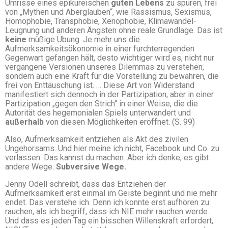
Umrisse eines epikureischen
guten Lebens
zu spüren, frei
von „Mythen und Aberglauben“, wie Rassismus, Sexismus,
Homophobie, Transphobie, Xenophobie, Klimawandel-
Leugnung und anderen Ängsten ohne reale Grundlage. Das ist
keine
müßige Übung. Je mehr uns die
Aufmerksamkeitsökonomie in einer furchterregenden
Gegenwart gefangen hält, desto wichtiger wird es, nicht nur
vergangene Versionen unseres Dilemmas zu verstehen,
sondern auch eine Kraft für die Vorstellung zu bewahren, die
frei von Enttäuschung ist. … Diese Art von Widerstand
manifestiert sich dennoch in der Partizipation, aber in einer
Partizipation „gegen den Strich“ in einer Weise, die die
Autorität des hegemonialen Spiels unterwandert und
außerhalb
von diesen Möglichkeiten eröffnet. (S. 99)
Also, Aufmerksamkeit entziehen als Akt des zivilen
Ungehorsams. Und hier meine ich nicht, Facebook und Co. zu
verlassen. Das kannst du machen. Aber ich denke, es gibt
andere Wege.
Subversive Wege.
Jenny Odell schreibt, dass das Entziehen der
Aufmerksamkeit erst einmal im Geiste beginnt und nie mehr
endet. Das verstehe ich. Denn ich konnte erst aufhören zu
rauchen, als ich begriff, dass ich NIE mehr rauchen werde.
Und dass es jeden Tag ein bisschen Willenskraft erfordert,