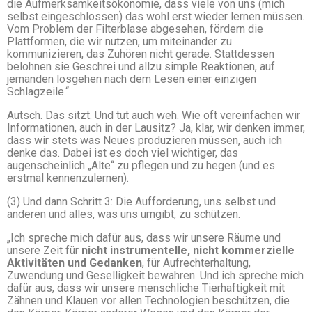
die Aufmerksamkeitsökonomie, dass viele von uns (mich
selbst eingeschlossen) das wohl erst wieder lernen müssen.
Vom Problem der Filterblase abgesehen, fördern die
Plattformen, die wir nutzen, um miteinander zu
kommunizieren, das Zuhören nicht gerade. Stattdessen
belohnen sie Geschrei und allzu simple Reaktionen, auf
jemanden losgehen nach dem Lesen einer einzigen
Schlagzeile.“
Autsch. Das sitzt. Und tut auch weh. Wie oft vereinfachen wir
Informationen, auch in der Lausitz? Ja, klar, wir denken immer,
dass wir stets was Neues produzieren müssen, auch ich
denke das. Dabei ist es doch viel wichtiger, das
augenscheinlich „Alte“ zu pflegen und zu hegen (und es
erstmal kennenzulernen).
(3) Und dann Schritt 3: Die Aufforderung, uns selbst und
anderen und alles, was uns umgibt, zu schützen.
„Ich spreche mich dafür aus, dass wir unsere Räume und
unsere Zeit für
nicht instrumentelle, nicht kommerzielle
Aktivitäten und Gedanken
, für Aufrechterhaltung,
Zuwendung und Geselligkeit bewahren. Und ich spreche mich
dafür aus, dass wir unsere menschliche Tierhaftigkeit mit
Zähnen und Klauen vor allen Technologien beschützen, die