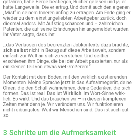
gefahren, habe Berge bestiegen, Bücher gelesen und ja, er
hatte Langeweile. Die er ertrug. Und damit auch den eigenen
„Mist“ in seinem Inneren anfing zu ertragen. Am Ende ging er
wieder zu dem einst ungeliebten Arbeitgeber zurück, doch
diesmal anders. Mit Aufstiegschancen und – zahlreichen
Patenten, die auf seine Erfindungen hin angemeldet wurden.
Ihr Vater sagte, dass ihn:
…das Verlassen des begrenzten Jobkontexts dazu brachte,
sich selbst
nicht in Bezug auf diese Arbeitswelt, sondern
einfach zur Welt an sich zu verstehen. Und seither
erschienen ihm Dinge, die bei der Arbeit passierten, nur als
ein kleiner Teil von etwas
viel
Größerem.“
Der Kontakt mit dem Boden, mit den wirklich existierenden
Momenten. Meine Sprache jetzt in das Aufnahmegerät, deine
Ohren, die den Schall wahrnehmen, deine Gedanken, die sich
formen. Das ist real. Das ist
Wirklich
. Im Wort-Sinne wirk-
lich. Es wirkt. Und das brauchen wir – in diesen komplexen
Zeiten mehr denn je. Wir verändern uns. Wir funktionieren
nicht reibungslos. Weil wir Menschen sind. Das ist auch gut
so.
3 Schritte um die Aufmerksamkeit