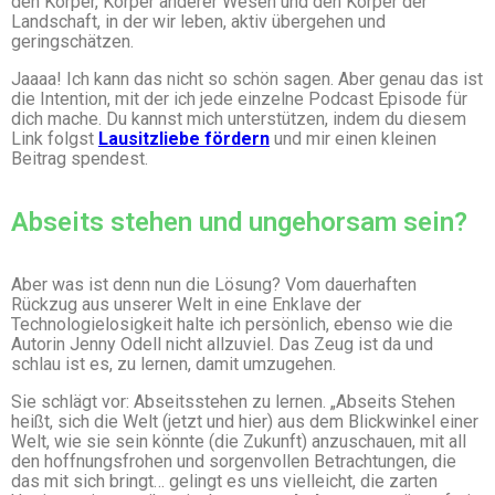
den Körper, Körper anderer Wesen und den Körper der
Landschaft, in der wir leben, aktiv übergehen und
geringschätzen.
Jaaaa! Ich kann das nicht so schön sagen. Aber genau das ist
die Intention, mit der ich jede einzelne Podcast Episode für
dich mache. Du kannst mich unterstützen, indem du diesem
Link folgst
Lausitzliebe fördern
und mir einen kleinen
Beitrag spendest.
Abseits stehen und ungehorsam sein?
Aber was ist denn nun die Lösung? Vom dauerhaften
Rückzug aus unserer Welt in eine Enklave der
Technologielosigkeit halte ich persönlich, ebenso wie die
Autorin Jenny Odell nicht allzuviel. Das Zeug ist da und
schlau ist es, zu lernen, damit umzugehen.
Sie schlägt vor: Abseitsstehen zu lernen. „Abseits Stehen
heißt, sich die Welt (jetzt und hier) aus dem Blickwinkel einer
Welt, wie sie sein könnte (die Zukunft) anzuschauen, mit all
den hoffnungsfrohen und sorgenvollen Betrachtungen, die
das mit sich bringt… gelingt es uns vielleicht, die zarten