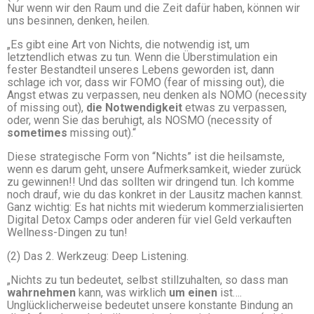
Nur wenn wir den Raum und die Zeit dafür haben, können wir
uns besinnen, denken, heilen.
„Es gibt eine Art von Nichts, die notwendig ist, um
letztendlich etwas zu tun. Wenn die Überstimulation ein
fester Bestandteil unseres Lebens geworden ist, dann
schlage ich vor, dass wir FOMO (fear of missing out), die
Angst etwas zu verpassen, neu denken als NOMO (necessity
of missing out),
die Notwendigkeit
etwas zu verpassen,
oder, wenn Sie das beruhigt, als NOSMO (necessity of
sometimes
missing out).“
Diese strategische Form von “Nichts” ist die heilsamste,
wenn es darum geht, unsere Aufmerksamkeit, wieder zurück
zu gewinnen!! Und das sollten wir dringend tun. Ich komme
noch drauf, wie du das konkret in der Lausitz machen kannst.
Ganz wichtig: Es hat nichts mit wiederum kommerzialisierten
Digital Detox Camps oder anderen für viel Geld verkauften
Wellness-Dingen zu tun!
(2) Das 2. Werkzeug: Deep Listening.
„Nichts zu tun bedeutet, selbst stillzuhalten, so dass man
wahrnehmen
kann, was wirklich
um einen
ist….
Unglücklicherweise bedeutet unsere konstante Bindung an