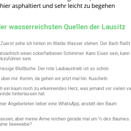
ier asphaltiert und sehr leicht zu begehen
der wasserreichsten Quellen der Lausitz
 Zuerst sehe ich hinten im Walde Wasser stehen. Der Bach fließt
atsächlich einen ockerfarbenen Schimmer. Kann Eisen sein, kann
ckzuführen sein.
riesige BlutBuche. Der rote Laubaustrieb ist so schön.
r über mir. Komm, da gehen wir jetzt mal hin. Kuscheln.
ch ein kaum noch zu erkennendes Herz, was jemand vor vielen vi
rinde hinterlassen hat.
einer Angebeteten lieber eine WhatsApp, anstatt den Baum
mfassen, aber meine Arme reichen gerade mal um ⅓ des Baumes.
äume lieeeeebe?