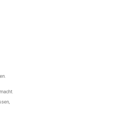
en.
emacht.
ssen,