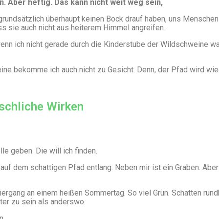
n. Aber heftig. Das kann nicht weit weg sein,
e grundsätzlich überhaupt keinen Bock drauf haben, uns Menschen
s sie auch nicht aus heiterem Himmel angreifen.
wenn ich nicht gerade durch die Kinderstube der Wildschweine w
ine bekomme ich auch nicht zu Gesicht. Denn, der Pfad wird wi
schliche Wirken
le geben. Die will ich finden.
r auf dem schattigen Pfad entlang. Neben mir ist ein Graben. Aber
aziergang an einem heißen Sommertag. So viel Grün. Schatten run
hter zu sein als anderswo.
n.