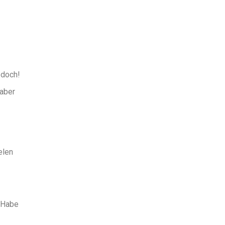
 doch!
 aber
elen
 Habe