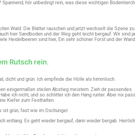
 Spannend, hör unbedingt rein, was diese wichtigen Bodentierch
llen Wald. Die Blätter rauschen und jetzt wechselt die Szene z
t auch hier Sandboden und der Weg geht leicht bergauf. Wir sind ja
iele Heidelbeeren sind hier, Ein sehr schöner Forst und der Wa
em Rutsch rein.
Tal, dicht und grün. Ich empfinde die Hölle als himmlisch.
en einigermaßen steilen Abstieg meistern. Zieh dir passendes
abe ich nicht, und so schlitter ich den Hang runter. Aber nix pass
ine Kiefer zum Festhalten.
s ist grün, fast wie im Dschungel.
ch entlang. Es geht wieder bergauf, dann wieder bergab. Herrlich