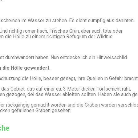
 scheinen im Wasser zu stehen. Es sieht sumpfig aus dahinten.
nd richtig romantisch. Frisches Grün, aber auch tote oder
ie Hölle zu einem richtigen Refugium der Wildnis.
fast durchwandert haben. Nun entdecke ich ein Hinweisschild.
h die Hölle gewandert.
dnutzung die Hölle, besser gesagt, ihre Quellen in Gefahr bracht
as Gebiet, das auf einer ca. 3 Meter dicken Torfschicht ruht,
en gezogen, dei das Wasser ableiten sollten. Haben sie auch g
eder rückgängig gemacht worden und die Gräben wurden verschlo
ocken gefallenen Graben gesehen.
che