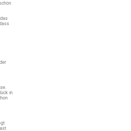
 schön
 das
 dass
der
se.
tück in
chon
egt
ast