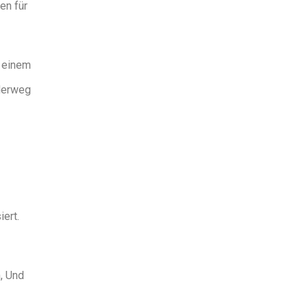
en für
u einem
nderweg
iert.
, Und