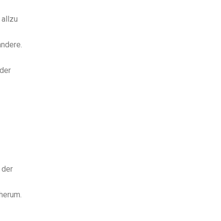
 allzu
andere.
eder
 der
dherum.