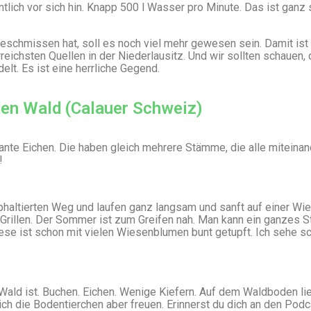
ntlich vor sich hin. Knapp 500 l Wasser pro Minute. Das ist ganz
geschmissen hat, soll es noch viel mehr gewesen sein. Damit ist
eichsten Quellen in der Niederlausitz. Und wir sollten schauen,
elt. Es ist eine herrliche Gegend.
den Wald (Calauer Schweiz)
nte Eichen. Die haben gleich mehrere Stämme, die alle miteinan
!
haltierten Weg und laufen ganz langsam und sanft auf einer Wie
 Grillen. Der Sommer ist zum Greifen nah. Man kann ein ganzes S
ese ist schon mit vielen Wiesenblumen bunt getupft. Ich sehe s
Wald ist. Buchen. Eichen. Wenige Kiefern. Auf dem Waldboden li
ch die Bodentierchen aber freuen. Erinnerst du dich an den Podc