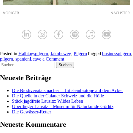
VORIGER
NÄCHSTER
Posted in
Halbtagspilgern
,
Jakobsweg
,
Pilgern
Tagged
businesspilgern
,
pilgern
,
spanien
Leave a Comment
Neueste Beiträge
Die Biodiversitätsmacher – Trittsteinbiotope auf dem Acker
Die Quelle in der Calauer Schweiz und die Hölle
Stück jagdfreie Lausitz: Wildes Leben
Überflieger Lausitz – Museum für Naturkunde Görlitz
Die Gewässer-Retter
Neueste Kommentare