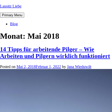
Lausitz Liebe
Primary Menu
Blog
Monat:
Mai 2018
14 Tipps für arbeitende Pilger – Wie
Arbeiten und Pilgern wirklich funktioniert
Posted on
Mai 2, 2018
Februar 1, 2022
by
Jana Wieduwilt