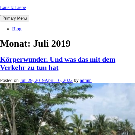
Lausitz Liebe
Primary Menu
Blog
Monat:
Juli 2019
Körperwunder. Und was das mit dem
Verkehr zu tun hat
Posted on
Juli 29, 2019
April 16, 2022
by
admin