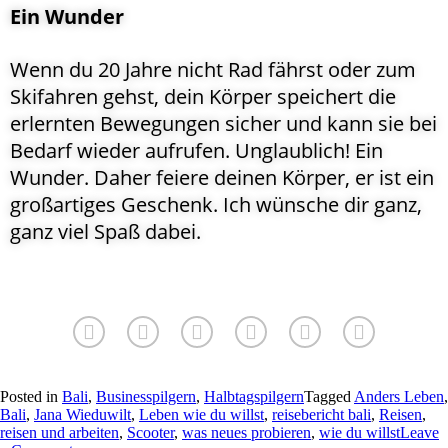
Ein Wunder
Wenn du 20 Jahre nicht Rad fährst oder zum
Skifahren gehst, dein Körper speichert die
erlernten Bewegungen sicher und kann sie bei
Bedarf wieder aufrufen. Unglaublich! Ein
Wunder. Daher feiere deinen Körper, er ist ein
großartiges Geschenk. Ich wünsche dir ganz,
ganz viel Spaß dabei.
Posted in
Bali
,
Businesspilgern
,
Halbtagspilgern
Tagged
Anders Leben
,
Bali
,
Jana Wieduwilt
,
Leben wie du willst
,
reisebericht bali
,
Reisen
,
reisen und arbeiten
,
Scooter
,
was neues probieren
,
wie du willst
Leave