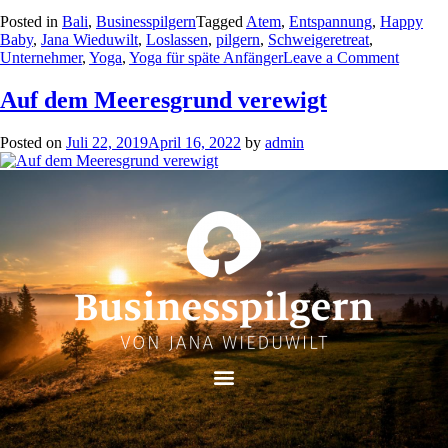
Posted in
Bali
,
Businesspilgern
Tagged
Atem
,
Entspannung
,
Happy
Baby
,
Jana Wieduwilt
,
Loslassen
,
pilgern
,
Schweigeretreat
,
Unternehmer
,
Yoga
,
Yoga für späte Anfänger
Leave a Comment
Auf dem Meeresgrund verewigt
Posted on
Juli 22, 2019
April 16, 2022
by
admin