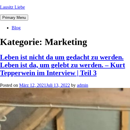
Lausitz Liebe
Primary Menu
Blog
Kategorie:
Marketing
Leben ist nicht da um gedacht zu werden.
Leben ist da, um gelebt zu werden. – Kurt
Tepperwein im Interview | Teil 3
Posted on
März 12, 2021
Juli 13, 2022
by
admin