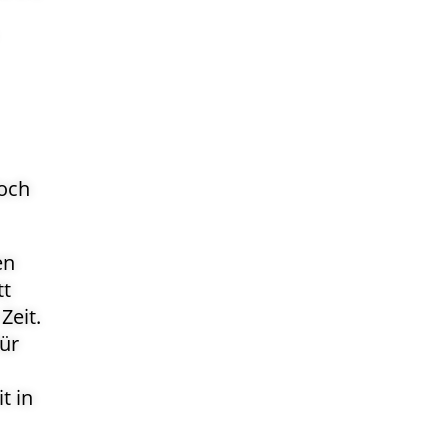
doch
en
tt
Zeit.
ür
t in