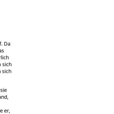
f. Da
as
lich
 sich
 sich
sie
and,
e er,