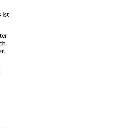
 ist
ter
ch
er.
r
t