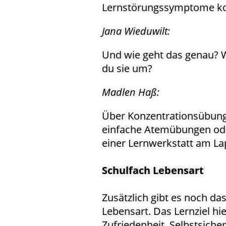
Lernstörungssymptome korr
Jana Wieduwilt:
Und wie geht das genau? W
du sie um?
Madlen Haß:
Über Konzentrationsübung
einfache Atemübungen ode
einer Lernwerkstatt am La
Schulfach Lebensart
Zusätzlich gibt es noch da
Lebensart. Das Lernziel hi
Zufriedenheit, Selbstsiche