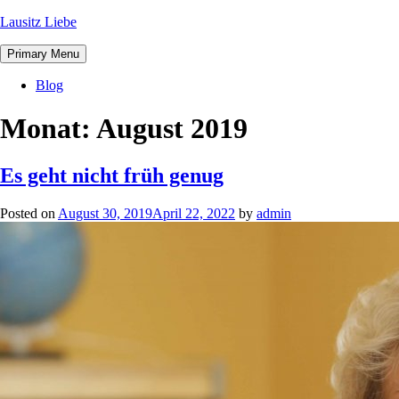
Lausitz Liebe
Primary Menu
Blog
Monat:
August 2019
Es geht nicht früh genug
Posted on
August 30, 2019
April 22, 2022
by
admin