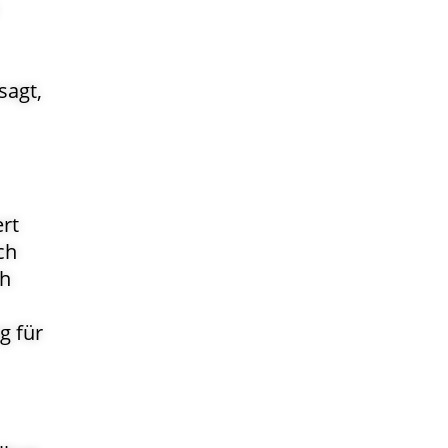
sagt,
rt
ch
ch
g für