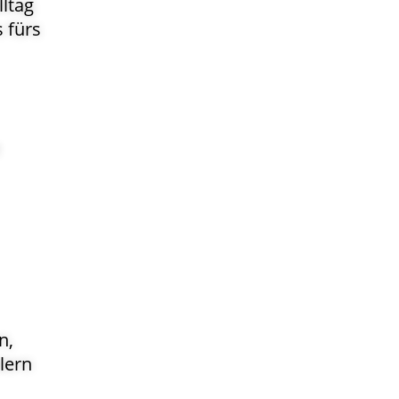
lltag
 fürs
n,
lern