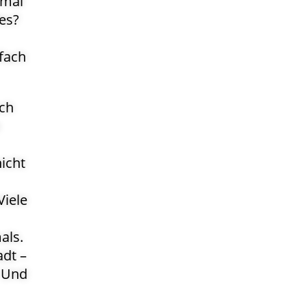
 mal
es?
fach
ich
icht
Viele
als.
adt –
. Und