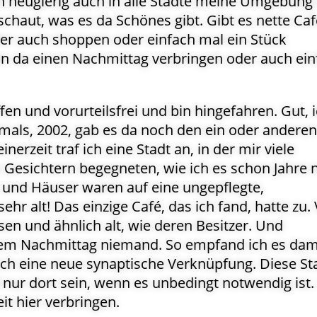
ch neugierig auch in alle Städte meine Umgebung
chaut, was es da Schönes gibt. Gibt es nette Caf
r auch shoppen oder einfach mal ein Stück
n da einen Nachmittag verbringen oder auch ein
fen und vorurteilsfrei und bin hingefahren. Gut, 
mals, 2002, gab es da noch den ein oder anderen
nerzeit traf ich eine Stadt an, in der mir viele
 Gesichtern begegneten, wie ich es schon Jahre n
n und Häuser waren auf eine ungepflegte,
ehr alt! Das einzige Café, das ich fand, hatte zu. 
en und ähnlich alt, wie deren Besitzer. Und
nem Nachmittag niemand. So empfand ich es dam
ch eine neue synaptische Verknüpfung. Diese St
nur dort sein, wenn es unbedingt notwendig ist
eit hier verbringen.