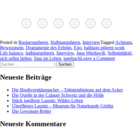
Posted in
Businesspilgern
,
Halbtagspilgern
,
Interview
Tagged
Achtsam
,
Bewusstsein
,
Dramaturgie des Erfolgs
,
Ego
,
halbtags pilgern work
Life balance
,
halbtagspilgern
,
Interview
,
Jana Wieduwilt
,
Selbstmitleid
,
sich selbst lieben
,
Stau im Leben
,
tagebuch
Leave a Comment
Neueste Beiträge
Die Biodiversitätsmacher – Trittsteinbiotope auf dem Acker
Die Quelle in der Calauer Schweiz und die Hölle
Stück jagdfreie Lausitz: Wildes Leben
Überflieger Lausitz – Museum für Naturkunde Görlitz
Die Gewässer-Retter
Neueste Kommentare