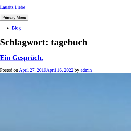
Lausitz Liebe
Primary Menu
Blog
Schlagwort:
tagebuch
Ein Gespräch.
Posted on
April 27, 2019
April 16, 2022
by
admin