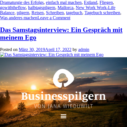
Dramaturgie des Erfolgs
,
einfach mal machen
,
Estland
,
Fliegen
,
gowiththeflow
,
halbtagspilgern
,
Mallorca
,
New Work Work-Life
Balance
,
pilgern
,
Reisen
,
Schreiben
,
tagebuch
,
Tagebuch schreiben
,
Was anderes machen
Leave a Comment
Das Samstagsinterview: Ein Gespräch mit
meinem Ego
Posted on
März 30, 2019
April 17, 2022
by
admin