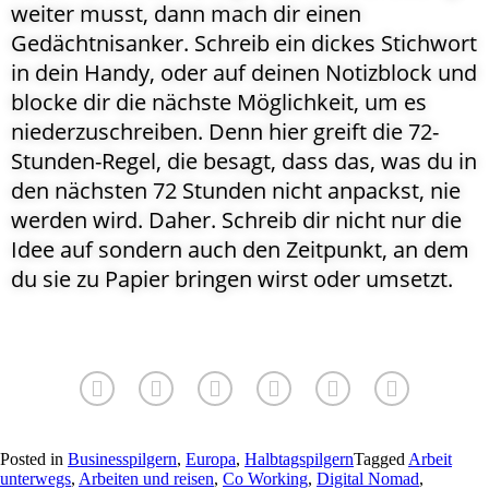
weiter musst, dann mach dir einen
Gedächtnisanker. Schreib ein dickes Stichwort
in dein Handy, oder auf deinen Notizblock und
blocke dir die nächste Möglichkeit, um es
niederzuschreiben. Denn hier greift die 72-
Stunden-Regel, die besagt, dass das, was du in
den nächsten 72 Stunden nicht anpackst, nie
werden wird. Daher. Schreib dir nicht nur die
Idee auf sondern auch den Zeitpunkt, an dem
du sie zu Papier bringen wirst oder umsetzt.
Posted in
Businesspilgern
,
Europa
,
Halbtagspilgern
Tagged
Arbeit
unterwegs
,
Arbeiten und reisen
,
Co Working
,
Digital Nomad
,