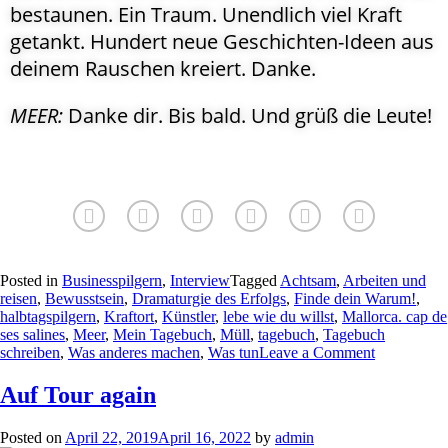
bestaunen. Ein Traum. Unendlich viel Kraft
getankt. Hundert neue Geschichten-Ideen aus
deinem Rauschen kreiert. Danke.
MEER:
Danke dir. Bis bald. Und grüß die Leute!
Posted in
Businesspilgern
,
Interview
Tagged
Achtsam
,
Arbeiten und
reisen
,
Bewusstsein
,
Dramaturgie des Erfolgs
,
Finde dein Warum!
,
halbtagspilgern
,
Kraftort
,
Künstler
,
lebe wie du willst
,
Mallorca. cap de
ses salines
,
Meer
,
Mein Tagebuch
,
Müll
,
tagebuch
,
Tagebuch
schreiben
,
Was anderes machen
,
Was tun
Leave a Comment
Auf Tour again
Posted on
April 22, 2019
April 16, 2022
by
admin